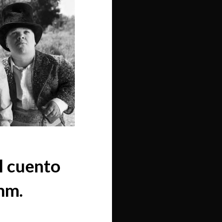
l cuento
mm.