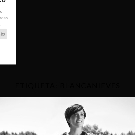
ás
radas
.
ETIQUETA:
BLANCANIEVES