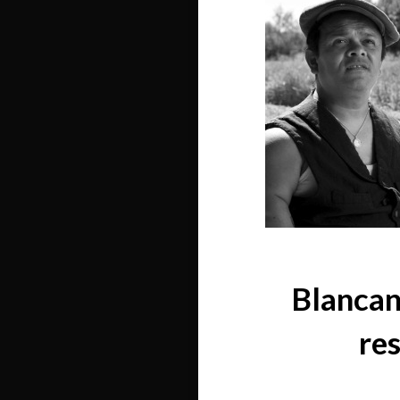
Blancan
re