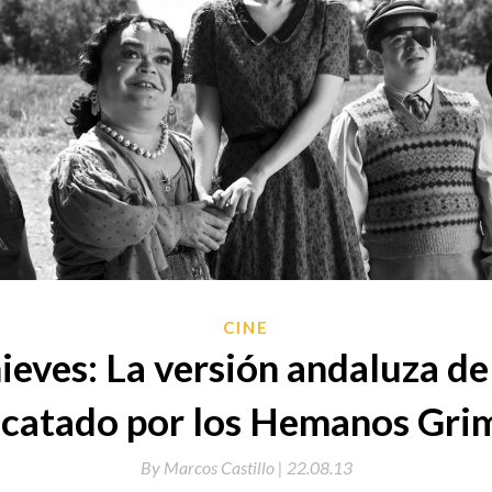
CINE
ieves: La versión andaluza de
scatado por los Hemanos Gri
By
Marcos Castillo |
22.08.13