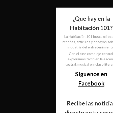
¿Que hay en la
Habitación 101?
La Habitación 101 busca ofrec
reseñas, artículos y ensayos sob
industria del entretenimient
Con el cine como eje central
exploramos también la esce
teatral, musical e incluso literar
Síguenos en
Facebook
Recibe las noticia
directo en tu corr