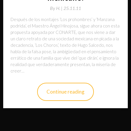
By
H. |
25.11.11
Después de los montajes ‘Los prohombres’ y ‘Manzana
podrida’, el Maestro Ángel Hinojosa, sigue ahora con esta
propuesta apoyada por CONARTE, que nos viene a dar
un claro retrato de una sociedad mexicana en picada a la
decadencia, ‘Los Choros’, texto de Hugo Salcedo, nos
habla de la falsa pose, la ambigüedad en el pensamiento
errático de una familia que vive del ‘que dirán’, e ignora la
realidad que verdaderamente presentan, la miseria de
creer…
Continue reading