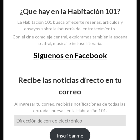
¿Que hay en la Habitación 101?
La Habitación 101 busca ofrecerte reseñas, artículos y
ensayos sobre la industria del entretenimiento.
Con el cine como eje central, exploramos también la escena
teatral, musical e incluso literaria.
Síguenos en Facebook
Recibe las noticias directo en tu
correo
Al ingresar tu correo, recibirás notificaciones de todas las
entradas nuevas en la Habitación 101.
Dirección
de
correo
Inscribanme
electrónico