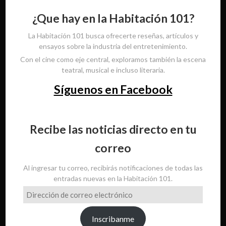
¿Que hay en la Habitación 101?
La Habitación 101 busca ofrecerte reseñas, artículos y
ensayos sobre la industria del entretenimiento.
Con el cine como eje central, exploramos también la escena
teatral, musical e incluso literaria.
Síguenos en Facebook
Recibe las noticias directo en tu
correo
Al ingresar tu correo, recibirás notificaciones de todas las
entradas nuevas en la Habitación 101.
Dirección
de
correo
Inscribanme
electrónico