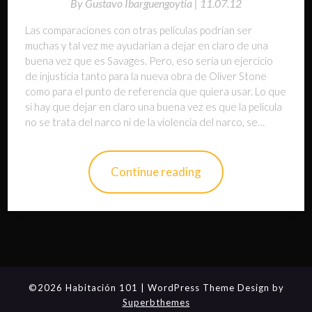
By
Gustavo Ibarguengoytia |
11.07.12
Las comparaciones con otras películas podrían ser
muchas y tal vez me ayudarían a dejar en claro de una
buena vez que es Savages. Pero, eso sería un ejercicio
de injusticia tanto para la nueva obra de Oliver Stone
como para el punto de referencia que quiera usar. Lo que
sí hay que dejar en claro una buena vez es que la película
no se trata del narco ni de la violencia del narco, se…
Continue reading
©2026 Habitación 101
| WordPress Theme Design by
Superbthemes